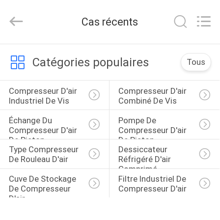
Silk
Road
Enterprise
Cas récents
Management
Services
Co.,
Ltd..
MAISON
All
Rights
Catégories populaires
Tous
Reserved.
PRODUITS
Compresseur D'air 
Compresseur D'air 
Industriel De Vis
Combiné De Vis
AU
Échange Du 
Pompe De 
SUJET
Compresseur D'air 
Compresseur D'air 
De Piston
De Piston
DE
Type Compresseur 
Dessiccateur 
De Rouleau D'air
Réfrigéré D'air 
NOUS
Comprimé
Cuve De Stockage 
Filtre Industriel De 
De Compresseur 
Compresseur D'air
VISITE
D'air
D'USINE