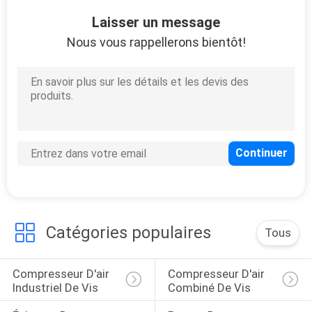
Laisser un message
CONTRÔLE
Nous vous rappellerons bientôt!
DE
QUALITÉ
CONTACTEZ-
NOUS
NOUVELLES
Catégories populaires
Tous
DEMANDEZ
UNE
Compresseur D'air 
Compresseur D'air 
CITATION
Industriel De Vis
Combiné De Vis