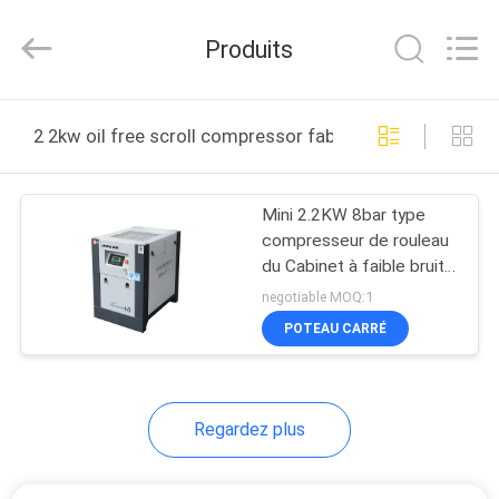
Silk
Road
Enterprise
Produits
Management
Services
Co.,
Ltd..
MAISON
All
Rights
2 2kw oil free scroll compressor fabrication en ligne
Reserved.
PRODUITS
Mini 2.2KW 8bar type
compresseur de rouleau
AU
du Cabinet à faible bruit
SUJET
d'air
negotiable MOQ:1
DE
POTEAU CARRÉ
NOUS
Regardez plus
VISITE
D'USINE