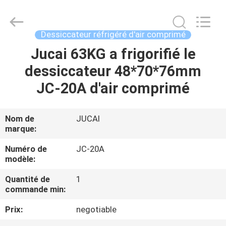
Silk
Road
Enterprise
Management
Services
Dessiccateur réfrigéré d'air comprimé
Co.,
Ltd..
Jucai 63KG a frigorifié le
MAISON
All
Rights
Reserved.
dessiccateur 48*70*76mm
PRODUITS
JC-20A d'air comprimé
AU
Nom de
JUCAI
marque:
SUJET
DE
Numéro de
JC-20A
modèle:
NOUS
Quantité de
1
commande min:
VISITE
Prix:
negotiable
D'USINE