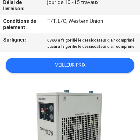
Délai de
jour de 10~15 travaux
livraison:
CONTRÔLE
Conditions de
T/T, L/C, Western Union
DE
paiement:
QUALITÉ
Surligner:
,
63KG a frigorifié le dessiccateur d'air comprimé
Jucai a frigorifié le dessiccateur d'air comprimé
CONTACTEZ-
NOUS
MEILLEUR PRIX
NOUVELLES
DEMANDEZ
UNE
CITATION