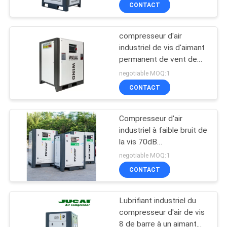
CONTACT
CONTRÔLE
compresseur d'air
DE
industriel de vis d'aimant
QUALITÉ
permanent de vent de
7.5kw 10hp
negotiable MOQ:1
CONTACTEZ-
CONTACT
NOUS
Compresseur d'air
industriel à faible bruit de
NOUVELLES
la vis 70dB
1080*780*1020mm
negotiable MOQ:1
DEMANDEZ
CONTACT
UNE
Lubrifiant industriel du
CITATION
compresseur d'air de vis
8 de barre à un aimant