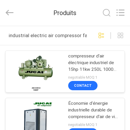
2025
Jucai
Industrial
Produits
(Shenzhen)
Co.,
Ltd..
All
Rights
MAISON
Reserved.
industrial electric air compressor fabrication en ligne
PRODUITS
compresseur d'air
électrique industriel de
AU
15hp 11kw 250L 1000
SUJET
l/min de volume
negotiable MOQ:1
d'échappement
DE
CONTACT
NOUS
Économie d'énergie
industrielle durable de
VISITE
compresseur d'air de vis
de 15kw 50Hz
D'USINE
negotiable MOQ:1