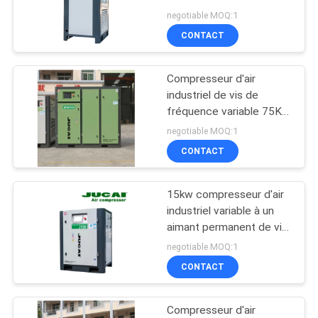
permanent 10L
PLAN
negotiable MOQ:1
CONTACT
DU
SITE
Compresseur d'air
industriel de vis de
PRIVACY
fréquence variable 75KW
100HP
POLICY
negotiable MOQ:1
CONTACT
15kw compresseur d'air
industriel variable à un
aimant permanent de vis
de la vitesse 20hp
negotiable MOQ:1
CONTACT
Compresseur d'air