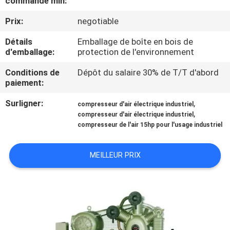
commande min:
Prix:
negotiable
CONTRÔLE
DE
Détails
Emballage de boîte en bois de
d'emballage:
protection de l'environnement
QUALITÉ
Conditions de
Dépôt du salaire 30% de T/T d'abord
paiement:
CONTACTEZ-
Surligner:
,
compresseur d'air électrique industriel
NOUS
,
compresseur d'air électrique industriel
compresseur de l'air 15hp pour l'usage industriel
NOUVELLES
MEILLEUR PRIX
DEMANDEZ
UNE
CITATION