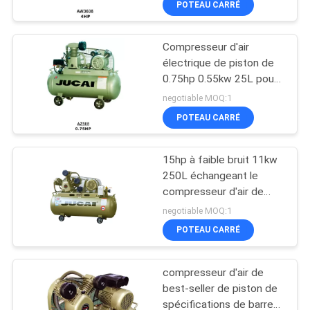
POTEAU CARRÉ
Compresseur d'air
électrique de piston de
0.75hp 0.55kw 25L pour
l'usage industriel
negotiable MOQ:1
POTEAU CARRÉ
15hp à faible bruit 11kw
250L échangeant le
compresseur d'air de
piston
negotiable MOQ:1
POTEAU CARRÉ
compresseur d'air de
best-seller de piston de
spécifications de barre