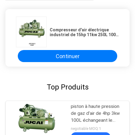
Compresseur d'air électrique
industriel de 15hp 11kw 250L 1000
l/min de volume d'échappement
Continuer
Top Produits
piston à haute pression
de gaz d'air de 4hp 3kw
100L échangeant le
compresseur
negotiable MOQ:1