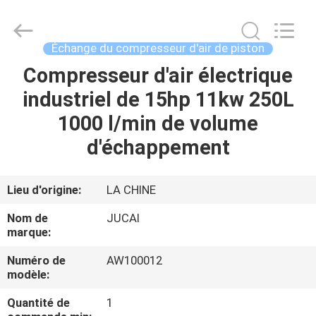
Silk
Road
Enterprise
Management
Services
Échange du compresseur d'air de piston
Co.,
Ltd..
Compresseur d'air électrique
MAISON
All
Rights
Reserved.
industriel de 15hp 11kw 250L
PRODUITS
1000 l/min de volume
d'échappement
AU
SUJET
Lieu d'origine:
LA CHINE
DE
Nom de
JUCAI
NOUS
marque:
Numéro de
AW100012
modèle:
VISITE
D'USINE
Quantité de
1