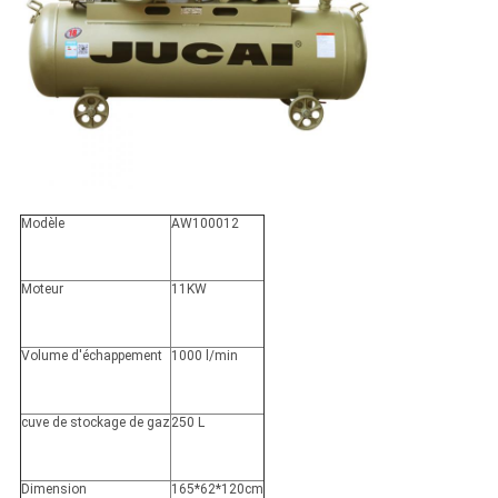
Modèle
AW100012
Moteur
11KW
Volume d'échappement
1000 l/min
cuve de stockage de gaz
250 L
Dimension
165*62*120cm